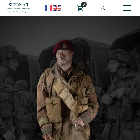
SHERMAN
0
Military Collectibles Mannequins
by Selles Military Antiques