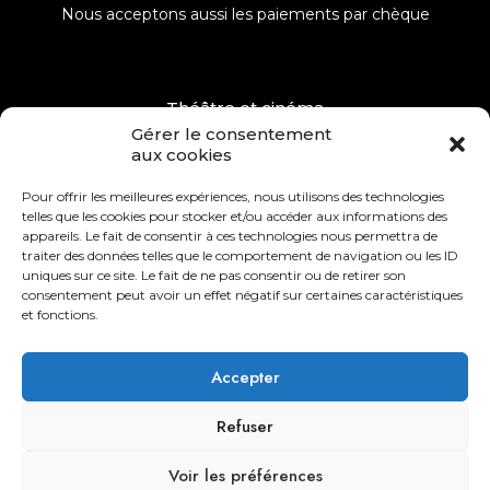
Nous acceptons aussi les paiements par chèque
Théâtre et cinéma
Gérer le consentement
Musées, Événements
aux cookies
Dépôt – Vente
Pour offrir les meilleures expériences, nous utilisons des technologies
telles que les cookies pour stocker et/ou accéder aux informations des
Remerciements
appareils. Le fait de consentir à ces technologies nous permettra de
traiter des données telles que le comportement de navigation ou les ID
Mentions légales
uniques sur ce site. Le fait de ne pas consentir ou de retirer son
consentement peut avoir un effet négatif sur certaines caractéristiques
Conditions générales de ventes
et fonctions.
Accepter
Coordonnées bancaires :
Selles Military Antiques
Refuser
Nous contacter pour obtenir notre R.I.B
Voir les préférences
N° TVA :
FR04408198372