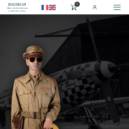
SHERMAN
0
Military Collectibles Mannequins
by Selles Military Antiques