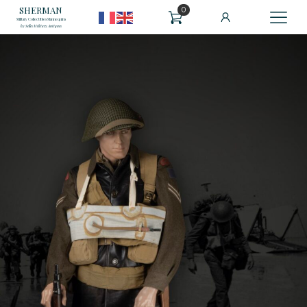
SHERMAN
0
Military Collectibles Mannequins
by Selles Military Antiques