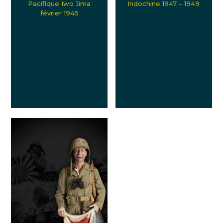
Pacifique Iwo Jima
Indochine 1947 – 1949
février 1945