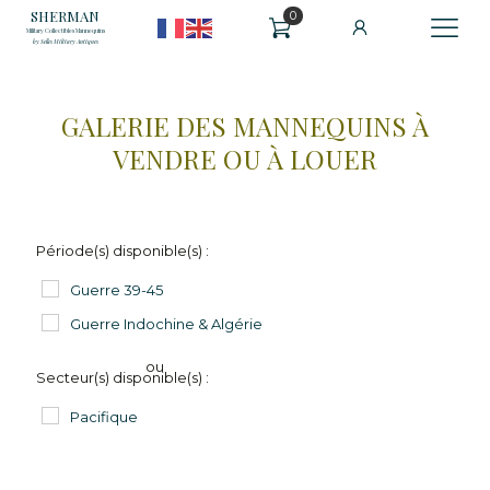
SHERMAN
0
Military Collectibles Mannequins
by Selles Military Antiques
GALERIE DES MANNEQUINS À
VENDRE OU À LOUER
Période(s) disponible(s) :
Guerre 39-45
Guerre Indochine & Algérie
ou
Secteur(s) disponible(s) :
Pacifique