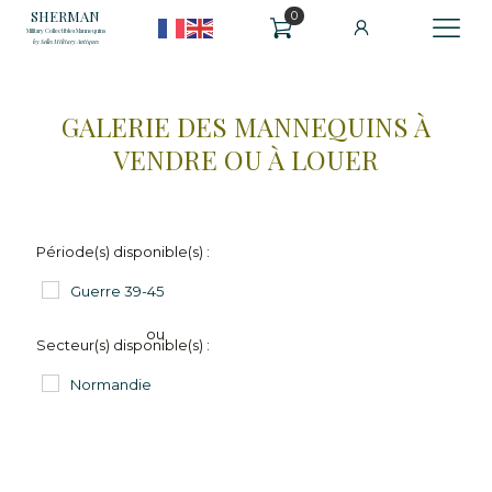
SHERMAN
0
Military Collectibles Mannequins
by Selles Military Antiques
GALERIE DES MANNEQUINS À
VENDRE OU À LOUER
Période(s) disponible(s) :
Guerre 39-45
ou
Secteur(s) disponible(s) :
Normandie