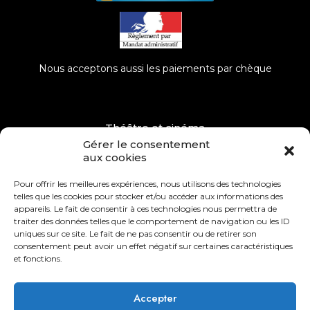
Nous acceptons aussi les paiements par chèque
Théâtre et cinéma
Gérer le consentement
Musées, Événements
aux cookies
Dépôt – Vente
Pour offrir les meilleures expériences, nous utilisons des technologies
telles que les cookies pour stocker et/ou accéder aux informations des
Remerciements
appareils. Le fait de consentir à ces technologies nous permettra de
traiter des données telles que le comportement de navigation ou les ID
Mentions légales
uniques sur ce site. Le fait de ne pas consentir ou de retirer son
consentement peut avoir un effet négatif sur certaines caractéristiques
Conditions générales de ventes
et fonctions.
Accepter
Coordonnées bancaires :