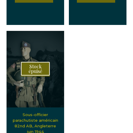
Stock
épuisé
Sous-officier
parachutiste américain
82nd AB, Angleterre
juin 1944